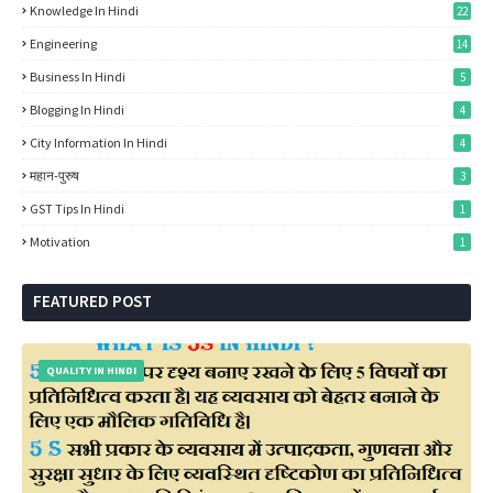
Knowledge In Hindi
22
Engineering
14
Business In Hindi
5
Blogging In Hindi
4
City Information In Hindi
4
महान-पुरुष
3
GST Tips In Hindi
1
Motivation
1
FEATURED POST
QUALITY IN HINDI