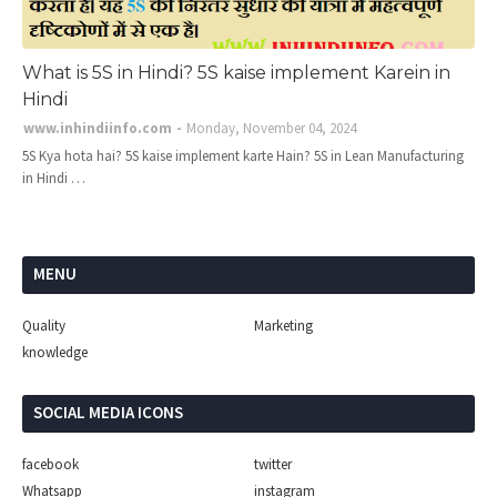
What is 5S in Hindi? 5S kaise implement Karein in
Hindi
www.inhindiinfo.com
Monday, November 04, 2024
5S Kya hota hai? 5S kaise implement karte Hain? 5S in Lean Manufacturing
in Hindi …
MENU
Quality
Marketing
knowledge
SOCIAL MEDIA ICONS
facebook
twitter
Whatsapp
instagram