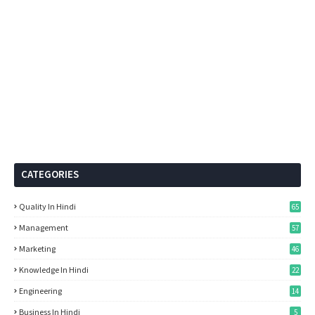
CATEGORIES
Quality In Hindi
65
Management
57
Marketing
46
Knowledge In Hindi
22
Engineering
14
Business In Hindi
5