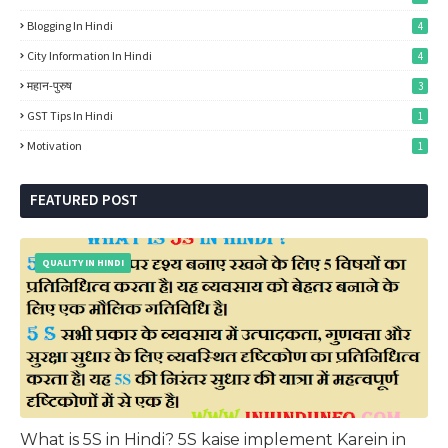
Blogging In Hindi
4
City Information In Hindi
4
महान-पुरुष
3
GST Tips In Hindi
1
Motivation
1
FEATURED POST
QUALITY IN HINDI
What is 5S in Hindi? 5S kaise implement Karein in