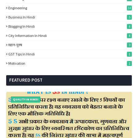
Engineering
14
Business In Hindi
5
Blogging In Hindi
4
City Information In Hindi
4
महान-पुरुष
3
GST Tips In Hindi
1
Motivation
1
FEATURED POST
QUALITY IN HINDI