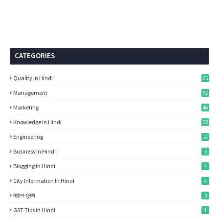
CATEGORIES
Quality In Hindi
65
Management
57
Marketing
46
Knowledge In Hindi
22
Engineering
14
Business In Hindi
5
Blogging In Hindi
4
City Information In Hindi
4
महान-पुरुष
3
GST Tips In Hindi
1