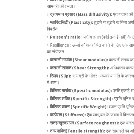
सामग्री की क्षमता।
द्रव्यमान प्रसार (Mass diffusivity):
एक पदार्थ की द
प्लास्टिसिटी (Plasticity):
टूटने या टूटने के बिना अपर
विपरीत
Poisson's ratio:
अक्षीय तनाव (कोई इकाई नहीं) के लि
Resilience : ऊर्जा को अवशोषित करने के लिए एक सामग्
का संयोजन
कतरनी मापांक (Shear modulus):
कतरनी तनाव का
कतरनी ताकत (Shear Strength):
अधिकतम कतरनी 
स्लिप (Slip):
सामग्री के भीतर अव्यवस्था गति के कारण 
में आम।
विशिष्ट मापांक (Specific modulus):
प्रति इकाई आ
विशिष्ट शक्ति (Specific Strength) : प्र
ति यूनिट 
विशिष्ट वजन (Specific Weight):
वजन प्रति यूनिट
कठोरता (Stiffness): ए
क लागू बल के जवाब में विरूप
सतह खुरदरापन (Surface roughness):
एक वास्त
तन्य शक्ति(Tensile strength):
एक सामग्री का अ