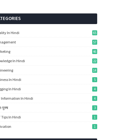
ATEGORIES
lity In Hindi
65
nagement
57
keting
46
wledge In Hindi
22
ineering
14
iness In Hindi
5
gging In Hindi
4
y Information In Hindi
4
-पुरुष
3
 Tips In Hindi
1
ivation
1