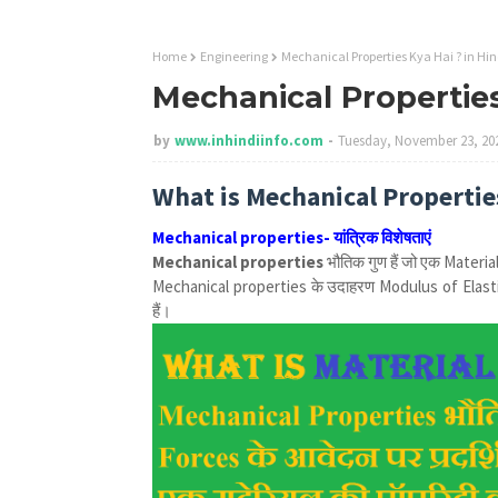
Home
Engineering
Mechanical Properties Kya Hai ? in Hin
Mechanical Properties
by
www.inhindiinfo.com
Tuesday, November 23, 20
What is Mechanical Propertie
Mechanical properties-
यांत्रिक विशेषताएं
Mechanical properties
भौतिक गुण हैं जो एक Material
Mechanical properties के उदाहरण Modulus of Elasti
हैं।