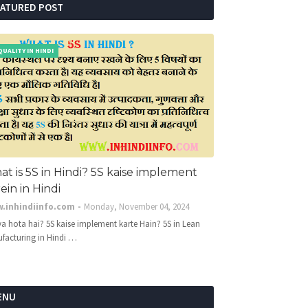
EATURED POST
QUALITY IN HINDI
t is 5S in Hindi? 5S kaise implement
ein in Hindi
.inhindiinfo.com
Monday, November 04, 2024
ya hota hai? 5S kaise implement karte Hain? 5S in Lean
facturing in Hindi …
ENU