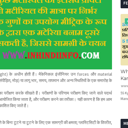
F
Wha
eight) के अधीन होती हैं। मैकेनिकल इंजीनियर उन forces और material
Kar
 संपीड़ित, मोड़) या लागू भार, समय, तापमान और अन्य स्थितियों के एक समारोह के
www
का परीक्षण करके सीखते हैं। परीक्षणों के परिणाम परीक्षण किए जाने वाले पदार्थ
5S K
Manu
आयोजित किया जाता है, और परीक्षण करने का तरीका। यही कारण है कि हम आम
रकाशित किए जाते हैं।
ि के बिना टूटने या टूटने के लिए एक सामग्री की क्षमता; प्लास्टिसिटी के विपरीत,
M