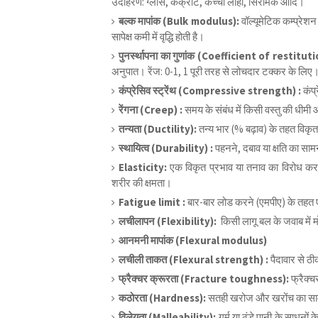
उदाहरण: ग्लास, कंक्रीट, कच्चा लोहा, सिरेमिक आदि।
बल्क मापांक (Bulk modulus):
वॉल्यूमेटिक कम्प्रेश
सापेक्ष कमी में वृद्धि होती है।
पुनर्स्थापना का गुणांक (Coefficient of restitut
अनुपात। रेंज: 0-1, 1 पूरी तरह से लोचदार टक्कर के लिए
कंप्रेसिव स्ट्रेंथ (Compressive strength) :
कंप
रेंगना (Creep) :
समय के संबंध में किसी वस्तु की धीमी 
तन्यता (Ductility):
तन्य भार (% बढ़ाव) के तहत विकृत 
स्थायित्व (Durability) :
पहनने, दबाव या क्षति का साम
Elasticity:
एक विकृत प्रभाव या तनाव का विरोध क
शरीर की क्षमता।
Fatigue limit :
बार-बार लोड करने (एमपीए) के तहत
लचीलापन (Flexibility):
किसी लागू बल के जवाब में 
आनमनी मापांक (Flexural modulus)
लचीली ताकत (Flexural strength) :
पैदावार से ठ
फ्रैक्चर क्रूरता (Fracture toughness):
फ्रैक्च
कठोरता (Hardness):
सतही खरोज और खरोंच का सामन
विलेयता (Malleability):
गर्म या ठंडे पानी के साधनों