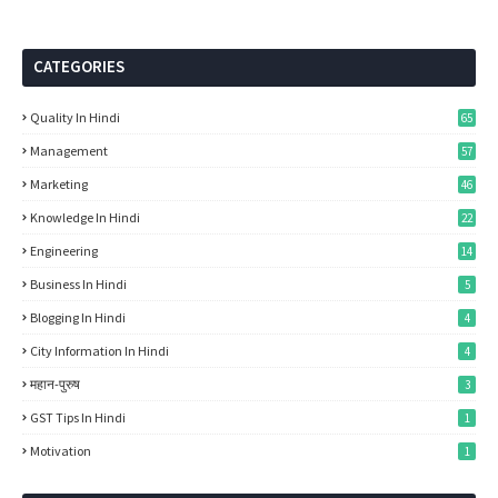
CATEGORIES
Quality In Hindi
65
Management
57
Marketing
46
Knowledge In Hindi
22
Engineering
14
Business In Hindi
5
Blogging In Hindi
4
City Information In Hindi
4
महान-पुरुष
3
GST Tips In Hindi
1
Motivation
1