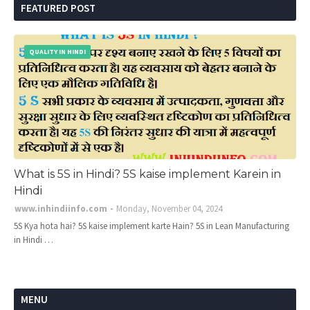
FEATURED POST
QUALITY IN HINDI
What is 5S in Hindi? 5S kaise implement Karein in
Hindi
www.inhindiinfo.com
Monday, November 04, 2024
5S Kya hota hai? 5S kaise implement karte Hain? 5S in Lean Manufacturing
in Hindi …
MENU