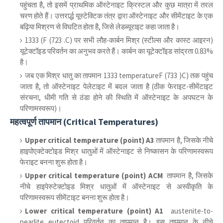
पहुंचता है, तो इसमें प्राथमिक ऑस्टेनाइट क्रिस्टल और कुछ मात्रा में तरल
चरण होते हैं। उत्तरार्द्ध यूस्टेक्टिक तंत्र द्वारा ऑस्टेनाइट और सीमेंटाइट के एक
बढ़िया मिश्रण से विघटित होता है, जिसे लेडब्यूराइट कहा जाता है।
1333 (F (723 .C) पर सभी लौह-कार्बन मिश्र (स्टील्स और कास्ट आइरन)
यूटेक्टॉइड परिवर्तन का अनुभव करते हैं। कार्बन का यूटेक्टॉइड सांद्रता 0.83%
है।
जब एक मिश्र धातु का तापमान 1333 temperatureF (733 )C) तक पहुंच
जाता है, तो ऑस्टेनाइट पेलेटाइट में बदल जाता है (ठीक फेराइट-सीमेंटाइट
संरचना, धीमी गति से ठंडा होने की स्थिति में ऑस्टेनाइट के अपघटन के
परिणामस्वरूप)।
महत्वपूर्ण तापमान (Critical Temperatures)
Upper critical temperature (point) A3
तापमान है, जिसके नीचे
हाइपोएक्टेक्टोइड मिश्र धातुओं में ऑस्टेनाइट से निष्कासन के परिणामस्वरूप
फेराइट बनना शुरू होता है।
Upper critical temperature (point) ACM
तापमान है, जिसके
नीचे हाइपेरुटेक्टोइड मिश्र धातुओं में ऑस्टेनाइट से अस्वीकृति के
परिणामस्वरूप सीमेंटाइट बनना शुरू होता है।
Lower critical temperature (point) A1
austenite-to-
pearlite eutectoid परिवर्तन का तापमान है। इस तापमान के नीचे