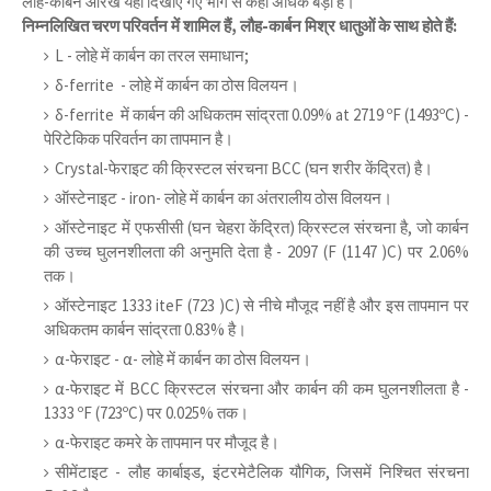
लौह-कार्बन आरेख यहाँ दिखाए गए भाग से कहीं अधिक बड़ा है।
निम्नलिखित चरण परिवर्तन में शामिल हैं, लौह-कार्बन मिश्र धातुओं के साथ होते हैं:
L - लोहे में कार्बन का तरल समाधान;
δ-ferrite - लोहे में कार्बन का ठोस विलयन।
δ-ferrite में कार्बन की अधिकतम सांद्रता 0.09% at 2719 ºF (1493ºC) -
पेरिटेकिक परिवर्तन का तापमान है।
Crystal-फेराइट की क्रिस्टल संरचना BCC (घन शरीर केंद्रित) है।
ऑस्टेनाइट - iron- लोहे में कार्बन का अंतरालीय ठोस विलयन।
ऑस्टेनाइट में एफसीसी (घन चेहरा केंद्रित) क्रिस्टल संरचना है, जो कार्बन
की उच्च घुलनशीलता की अनुमति देता है - 2097 (F (1147 )C) पर 2.06%
तक।
ऑस्टेनाइट 1333 iteF (723 )C) से नीचे मौजूद नहीं है और इस तापमान पर
अधिकतम कार्बन सांद्रता 0.83% है।
α-फेराइट - α- लोहे में कार्बन का ठोस विलयन।
α-फेराइट में BCC क्रिस्टल संरचना और कार्बन की कम घुलनशीलता है -
1333 ºF (723ºC) पर 0.025% तक।
α-फेराइट कमरे के तापमान पर मौजूद है।
सीमेंटाइट - लौह कार्बाइड, इंटरमेटैलिक यौगिक, जिसमें निश्चित संरचना