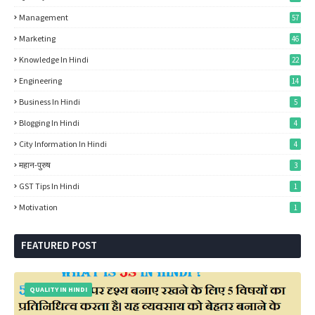
Management
57
Marketing
46
Knowledge In Hindi
22
Engineering
14
Business In Hindi
5
Blogging In Hindi
4
City Information In Hindi
4
महान-पुरुष
3
GST Tips In Hindi
1
Motivation
1
FEATURED POST
QUALITY IN HINDI