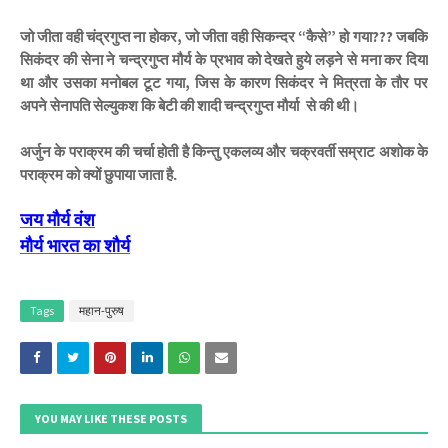
जो
जीता
वही
चंद्रगुप्त
ना
होकर
जो
जीता
वही
सिकन्दर
कैसे
हो
गया
जबकि
,
“
”
???
सिकंदर
की
सेना
ने
चन्द्रगुप्त
मौर्य
के
प्रभाव
को
देखते
हुये
लड़ने
से
मना
कर
दिया
था
और
उसका
मनोबल
टूट
गया
जिस
के
कारण
सिकंदर
ने
मित्रता
के
तौर
पर
,
अपने
सेनापति
सेल्युकश
कि
बेटी
की
शादी
चन्द्रगुप्त मौर्या
से
की
थी।
अर्जुन
के
पराक्रम
की
चर्चा
होती
है
किन्तु
एकलव्य
और
चक्रवर्ती
सम्राट
अशोक
के
पराक्रम
को
क्यों
छुपाया
जाता
है.
जय
मौर्य
वंश
मौर्य
भारत
का
शौर्य
Tags
महान-पुरुष
YOU MAY LIKE THESE POSTS