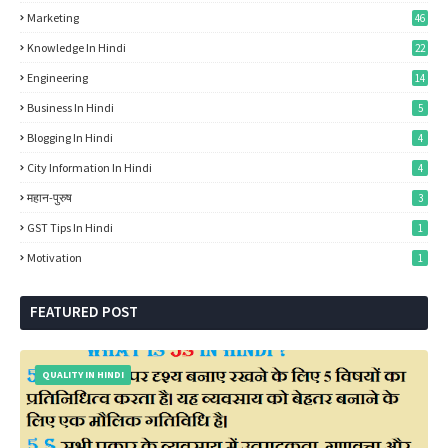
Marketing
46
Knowledge In Hindi
22
Engineering
14
Business In Hindi
5
Blogging In Hindi
4
City Information In Hindi
4
महान-पुरुष
3
GST Tips In Hindi
1
Motivation
1
FEATURED POST
QUALITY IN HINDI