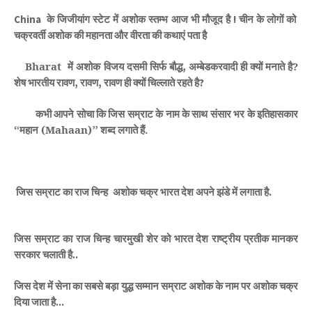
के
जिजीयांग
स्टेट
में
अशोक
स्तम्भ
आज
भी
मौजूद
है
चीन
के
लोगों
को
China
!
चक्रवर्ती
अशोक
की
महानता
और
वीरता
की
कथाएं
पता
है
Bharat
में
अशोक
विजय
दसमी
सिर्फ
बौद्ध
अम्बेडकरवादी
ही
क्यों
मनाते
है?
,
शेष
भारतीय
रावण
रावण
रावण
ही
क्यों
चिल्लाते
रहते
है
,
,
?
कभी
आपने
सोचा
कि
जिस
सम्राट
के
नाम
के
साथ
संसार
भर
के
इतिहासकार
महान (Mahaan)
शब्द
लगाते
हैं.
“
”
जिस
सम्राट
का
राज
चिन्ह
अशोक
चक्र
भारत
देश
अपने
झंडे
में
लगाता
है
.
जिस
सम्राट
का
राज
चिन्ह
चारमुखी
शेर
को
भारत
देश
राष्ट्रीय
प्रतीक
मानकर
सरकार
चलाती
है
..
जिस
देश
में
सेना
का
सबसे
बड़ा
युद्ध
सम्मान
सम्राट
अशोक
के
नाम
पर
अशोक
चक्र
दिया
जाता
है
...