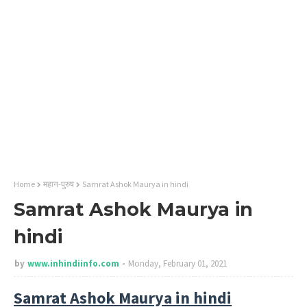
Home
महान-पुरुष
Samrat Ashok Maurya in hindi
Samrat Ashok Maurya in
hindi
by
www.inhindiinfo.com
Monday, February 01, 2021
Samrat Ashok Maurya in hindi