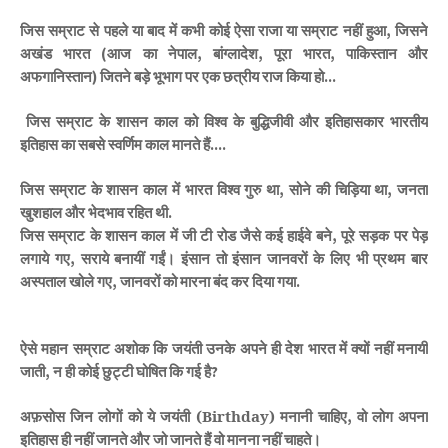
जिस
सम्राट
से
पहले
या
बाद
में
कभी
कोई
ऐसा
राजा
या
सम्राट
नहीं
हुआ
जिसने
,
अखंड
भारत
आज
का
नेपाल
बांग्लादेश
पूरा
भारत
पाकिस्तान
और
(
,
,
,
अफगानिस्तान
जितने
बड़े
भूभाग
पर
एक
छत्रीय
राज
किया
हो
)
...
जिस
सम्राट
के
शासन
काल
को
विश्व
के
बुद्धिजीवी
और
इतिहासकार
भारतीय
इतिहास
का
सबसे
स्वर्णिम
काल
मानते
हैं
....
जिस
सम्राट
के
शासन
काल
में
भारत
विश्व
गुरु
था
सोने
की
चिड़िया
था
जनता
,
,
खुशहाल
और
भेदभाव
रहित
थी
.
जिस
सम्राट
के
शासन
काल
में
जी
टी
रोड
जैसे
कई
हाईवे
बने
पूरे
सड़क
पर
पेड़
,
लगाये
गए
सराये
बनायीं
गईं।
इंसान
तो
इंसान
जानवरों
के
लिए
भी
प्रथम
बार
,
अस्पताल
खोले
गए
जानवरों
को
मारना
बंद
कर
दिया
गया
,
.
ऐसे
महान
सम्राट
अशोक
कि
जयंती
उनके
अपने
ही
देश
भारत
में
क्यों
नहीं
मनायी
जाती
न
ही
कोई
छुट्टी
घोषित
कि
गई
है
,
?
अफ़सोस
जिन
लोगों
को
ये
जयंती (Birthday)
मनानी
चाहिए
वो
लोग
अपना
,
इतिहास
ही
नहीं
जानते
और
जो
जानते
हैं
वो
मानना
नहीं
चाहते
।